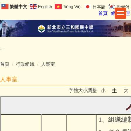
跳
繁體中文
English
Tiếng Việt
日本語
한국어
到
首頁
網站管理
主
要
內
容
區
:::
首頁
行政組織
人事室
人事室
字體大小調整
小
中
大
1、組織編