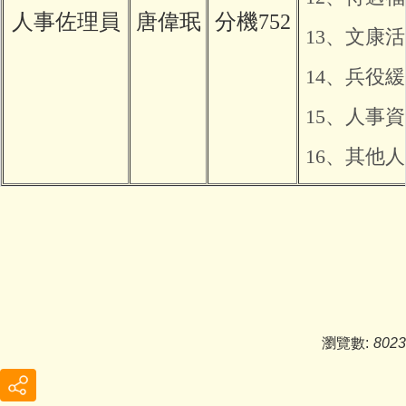
人事佐理員
唐偉珉
分機752
13、文康
14、兵役
15、人事
16、其他
瀏覽數:
8023