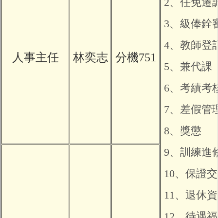
2、任免遷
3、級俸銓
4、教師登
人事主任
林奕志
分機751
5、兼代課
6、考績考
7、差假管
8、獎懲
9、訓練進
10、保證
11、退休
12、待遇