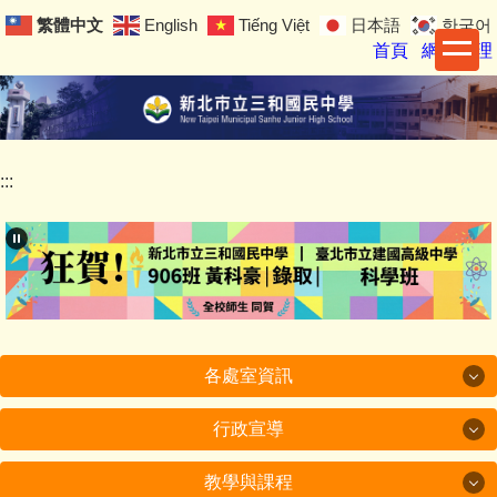
跳
繁體中文
English
Tiếng Việt
日本語
한국어
到
首頁
網站管理
主
要
內
容
區
:::
各處室資訊
行政宣導
各處室資訊
教學與課程
行政宣導
校長室