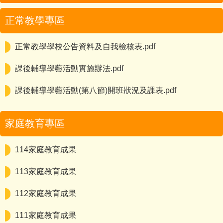
教學與課程
正常教學專區
教務處
學區一覽表
學務處
營養午餐
課程計畫
正常教學學校公告資料及自我檢核表.pdf
輔導處
生涯發展
新北市國中小課程計畫備查資源網
課後輔導學藝活動實施辦法.pdf
總務處
家庭教育
課後輔導學藝活動(第八節)開班狀況及課表.pdf
教科書版本列表
人事室
永續校園環境教育
公開授課專區
家庭教育專區
會計室
三和國中霸凌防治要點
三和Tube
114家庭教育成果
母語日專區
113家庭教育成果
Daily Talk 達力英語說起來
112家庭教育成果
校外人士協助教學或活動專區
111家庭教育成果