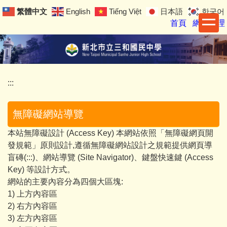
跳
繁體中文
English
Tiếng Việt
日本語
한국어
到
首頁
網站管理
主
要
內
容
區
:::
無障礙網站導覽
本站無障礙設計 (Access Key) 本網站依照「無障礙網頁開
發規範」原則設計,遵循無障礙網站設計之規範提供網頁導
盲磚(:::)、網站導覽 (Site Navigator)、鍵盤快速鍵 (Access
Key) 等設計方式。
網站的主要內容分為四個大區塊:
1) 上方內容區
2) 右方內容區
3) 左方內容區