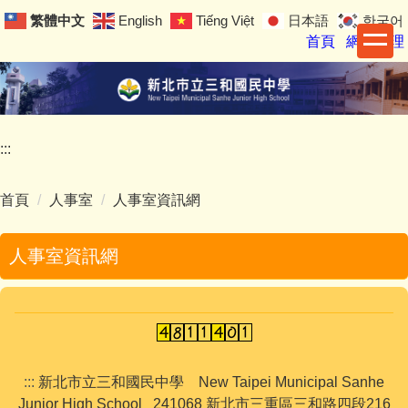
跳
繁體中文
English
Tiếng Việt
日本語
한국어
到
首頁
網站管理
主
要
內
容
區
:::
首頁
人事室
人事室資訊網
人事室資訊網
:::
新北市立三和國民中學 New Taipei Municipal Sanhe
Junior High School 241068 新北市三重區三和路四段216