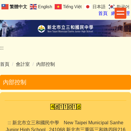
跳
繁體中文
English
Tiếng Việt
日本語
한국어
到
首頁
網站管理
主
要
內
容
區
:::
首頁
會計室
內部控制
內部控制
:::
新北市立三和國民中學 New Taipei Municipal Sanhe
Junior High School 241068 新北市三重區三和路四段216