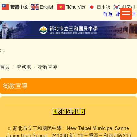
跳
繁體中文
English
Tiếng Việt
日本語
한국어
到
首頁
網站管理
主
要
內
容
區
:::
首頁
學務處
衛教宣導
衛教宣導
:::
新北市立三和國民中學 New Taipei Municipal Sanhe
Junior High School 241068 新北市三重區三和路四段216