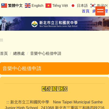
跳
繁體中文
English
Tiếng Việt
日本語
한국어
到
首頁
網站管理
主
要
內
容
區
:::
首頁
總務處
音樂中心租借申請
音樂中心租借申請
:::
新北市立三和國民中學 New Taipei Municipal Sanhe
Junior High School 241068 新北市三重區三和路四段216