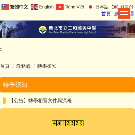
跳
繁體中文
English
Tiếng Việt
日本語
한국어
到
首頁
網站管理
主
要
內
容
區
:::
首頁
教務處
轉學須知
轉學須知
【公告】轉學相關文件與流程