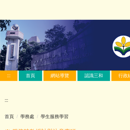
跳
到
主
要
內
容
區
:::
首頁
網站導覽
認識三和
行政
:::
首頁
學務處
學生服務學習