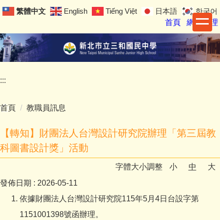
跳
繁體中文
English
Tiếng Việt
日本語
한국어
到
首頁
網站管理
主
要
內
容
區
:::
首頁
教職員訊息
【轉知】財團法人台灣設計研究院辦理「第三屆教
科圖書設計獎」活動
字體大小調整
小
中
大
發佈日期 :
2026-05-11
依據財團法人台灣設計研究院115年5月4日台設字第
1151001398號函辦理。