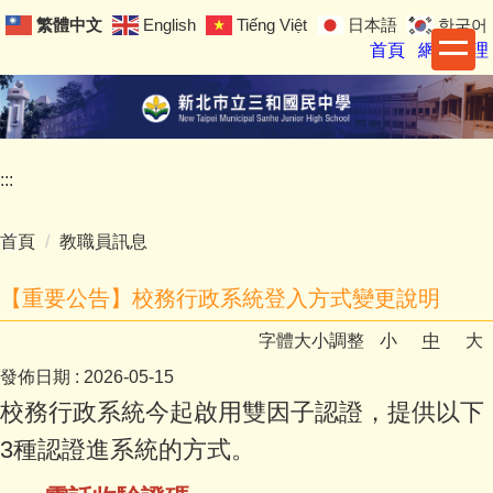
跳
繁體中文
English
Tiếng Việt
日本語
한국어
到
首頁
網站管理
主
要
內
容
區
:::
首頁
教職員訊息
【重要公告】校務行政系統登入方式變更說明
字體大小調整
小
中
大
發佈日期 :
2026-05-15
校務行政系統今起啟用雙因子認證，提供以下
3種認證進系統的方式。