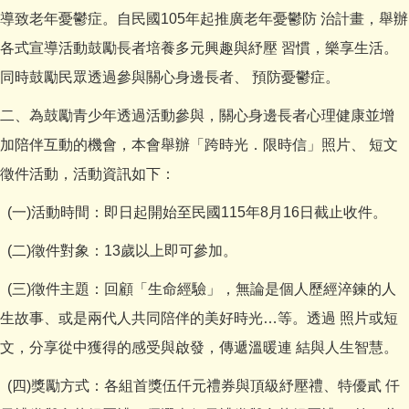
導致老年憂鬱症。自民國105年起推廣老年憂鬱防 治計畫，舉辦
各式宣導活動鼓勵長者培養多元興趣與紓壓 習慣，樂享生活。
同時鼓勵民眾透過參與關心身邊長者、 預防憂鬱症。
二、為鼓勵青少年透過活動參與，關心身邊長者心理健康並增
加陪伴互動的機會，本會舉辦「跨時光．限時信」照片、 短文
徵件活動，活動資訊如下：
(一)活動時間：即日起開始至民國115年8月16日截止收件。
(二)徵件對象：13歲以上即可參加。
(三)徵件主題：回顧「生命經驗」，無論是個人歷經淬鍊的人
生故事、或是兩代人共同陪伴的美好時光…等。透過 照片或短
文，分享從中獲得的感受與啟發，傳遞溫暖連 結與人生智慧。
(四)獎勵方式：各組首獎伍仟元禮券與頂級紓壓禮、特優貳 仟