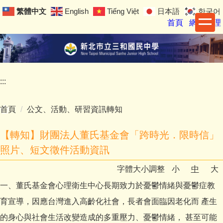
跳
繁體中文
English
Tiếng Việt
日本語
한국어
到
首頁
網站管理
主
要
內
容
區
:::
首頁
公文、活動、研習資訊轉知
【轉知】財團法人董氏基金會「跨時光．限時信」
照片、短文徵件活動資訊
字體大小調整
小
中
大
一、董氏基金會心理衛生中心長期致力於憂鬱情緒與憂鬱症教
育宣導，因應台灣進入高齡化社會，長者會面臨因老化而 產生
的身心與社會生活改變造成的多重壓力、憂鬱情緒， 甚至可能