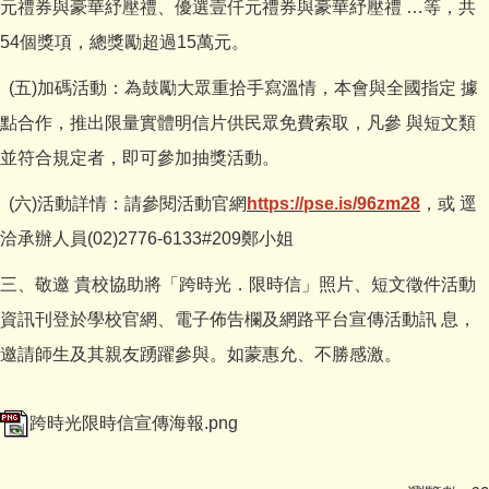
元禮券與豪華紓壓禮、優選壹仟元禮券與豪華紓壓禮 …等，共
54個獎項，總獎勵超過15萬元。
(五)加碼活動：為鼓勵大眾重拾手寫溫情，本會與全國指定 據
點合作，推出限量實體明信片供民眾免費索取，凡參 與短文類
並符合規定者，即可參加抽獎活動。
(六)活動詳情：請參閱活動官網
https://pse.is/96zm28
，或 逕
洽承辦人員(02)2776-6133#209鄭小姐
三、敬邀 貴校協助將「跨時光．限時信」照片、短文徵件活動
資訊刊登於學校官網、電子佈告欄及網路平台宣傳活動訊 息，
邀請師生及其親友踴躍參與。如蒙惠允、不勝感激。
跨時光限時信宣傳海報.png