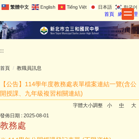
跳
繁體中文
English
Tiếng Việt
日本語
한국어
到
首頁
網站管理
主
要
內
容
區
:::
首頁
教職員訊息
【公告】114學年度教務處表單檔案連結一覽(含公
開授課、九年級複習相關連結)
字體大小調整
小
中
大
發佈日期 :
2025-08-01
教務處