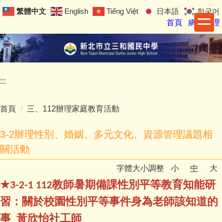
跳
繁體中文
English
Tiếng Việt
日本語
한국어
到
首頁
網站管理
主
要
內
容
區
:::
首頁
三、112辦理家庭教育活動
3-2辦理性別、婚姻、多元文化、資源管理議題相
關活動
字體大小調整
小
中
大
★
教師暑期備課性別平等教育知能研
3-2-1 112
習：關於校園性別平等事件身為老師該知道的
事_黃欣怡社工師