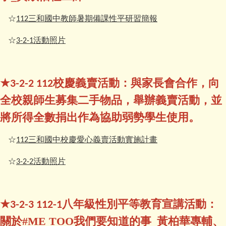
☆
三和國中教師暑期備課性平研習簡報
112
☆
活動照片
3-2-1
★
校慶義賣活動：與家長會合作，向
3-2-2 112
全校親師生募集二手物品，舉辦義賣活動，並
將所得全數捐出作為協助弱勢學生使用。
☆
三和國中校慶愛心義賣活動實施計畫
112
☆
活動照片
3-2-2
★
八年級性別平等教育宣講活動：
3-2-3 112-1
關於#ME TOO我們要知道的事_黃柏華專輔、