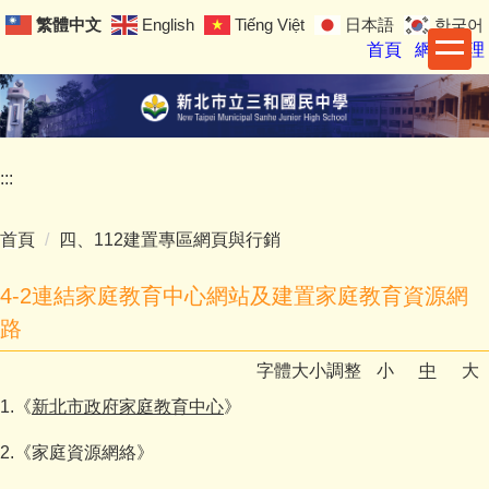
跳
繁體中文
English
Tiếng Việt
日本語
한국어
到
首頁
網站管理
主
要
內
容
區
:::
首頁
四、112建置專區網頁與行銷
4-2連結家庭教育中心網站及建置家庭教育資源網
路
字體大小調整
小
中
大
1.《
新北市政府家庭教育中心
》
2.《家庭資源網絡》