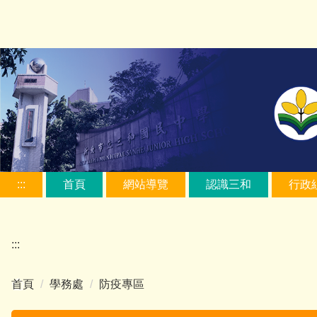
跳
到
主
要
內
容
區
:::
首頁
網站導覽
認識三和
行政
:::
首頁
學務處
防疫專區