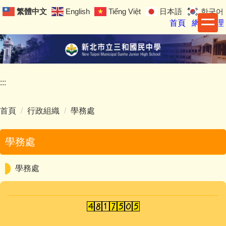
跳
繁體中文
English
Tiếng Việt
日本語
한국어
到
首頁
網站管理
主
要
內
容
區
:::
首頁
行政組織
學務處
學務處
學務處