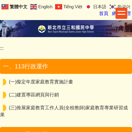
跳
繁體中文
English
Tiếng Việt
日本語
한국어
到
首頁
網站管理
主
要
內
容
區
:::
一、113行政運作
(一)擬定年度家庭教育實施計畫
(二)建置專區網頁與行銷
(三)推展家庭教育工作人員(全校教師)家庭教育專業研習成
果