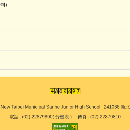
料)
ipei Municipal Sanhe Junior High School 241
電話 : (02)-22879890(
分機表
) 傳真 : (02)-22879810