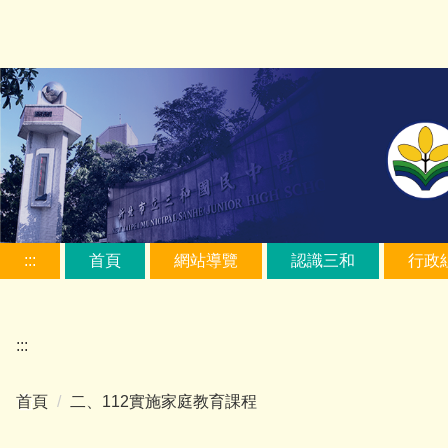
跳
到
主
要
內
容
區
:::
首頁
網站導覽
認識三和
行政
:::
首頁
二、112實施家庭教育課程