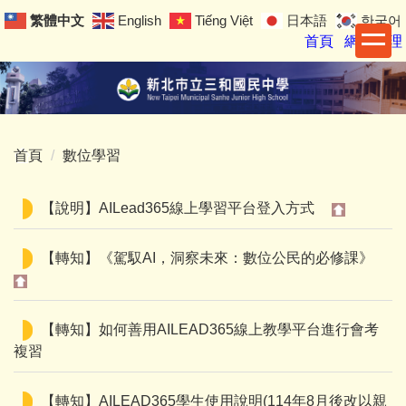
跳
繁體中文
English
Tiếng Việt
日本語
한국어
到
首頁
網站管理
主
要
內
容
區
首頁
數位學習
【說明】AILead365線上學習平台登入方式
【轉知】《駕馭AI，洞察未來：數位公民的必修課》
【轉知】如何善用AILEAD365線上教學平台進行會考
複習
【轉知】AILEAD365學生使用說明(114年8月後改以親